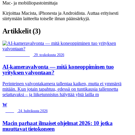
Mac- ja mobiiliopastoimittaja
Kirjoittaa Macista, iPhonesta ja Androidista. Auttaa erityisesti
siirtymään laitteelta toiselle ilman päänsärkyjä.
Artikkelit (3)
29. toukokuuta 2026
TIETOTURVA
AI-kameravalvonta — mitä koneoppiminen tuo
yrityksen valvontaan?
Perinteinen valvontakamera tallentaa kaiken, mutta ei ymmärrä
mitään. Kun jotain tapahtuu, edessä on tuntikausia tallennetta
selattavaksi – ja liiketunnistus hälyttää yhtä lailla m
W
24. huhtikuuta 2026
MAC
Macin parhaat ilmaiset ohjelmat 2026: 10 jotka
muuttavat tietokoneen