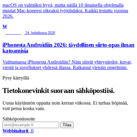
macOS on valmiiksi hyvä, mutta näillä 10 ilmaisella ohjelmalla
muutat Mac-koneesi oikeaksi työjuhdaksi. Kaikki testattu vuonna
2026.
W
24. huhtikuuta 2026
MOBIILI
iPhonesta Androidiin 2026: täydellinen siirto-opas ilman
katoamisia
Vaihtamassa iPhonesta Androidiin? Näin siirrät yhteystiedot, kuvat,
viestit ja sovellukset yhdessä illassa. Ratkaisut yleisiin ongelmiin.
Pysy kärryillä
Tietokonevinkit suoraan sähköpostiisi.
Uusia käytännön oppaita noin kerran viikossa. Ei turhaa höpinää,
voit perua koska vain.
Sähköpostiosoite
Tilaa
Webbitaiturit
.fi