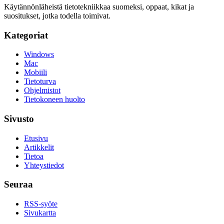
Käytännönläheistä tietotekniikkaa suomeksi, oppaat, kikat ja
suositukset, jotka todella toimivat.
Kategoriat
Windows
Mac
Mobiili
Tietoturva
Ohjelmistot
Tietokoneen huolto
Sivusto
Etusivu
Artikkelit
Tietoa
Yhteystiedot
Seuraa
RSS-syöte
Sivukartta