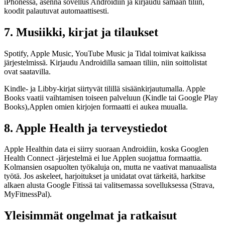
iPhonessa, asenna sovellus Androidiin ja kirjaudu samaan tiliin,
koodit palautuvat automaattisesti.
7. Musiikki, kirjat ja tilaukset
Spotify, Apple Music, YouTube Music ja Tidal toimivat kaikissa
järjestelmissä. Kirjaudu Androidilla samaan tiliin, niin soittolistat
ovat saatavilla.
Kindle- ja Libby-kirjat siirtyvät tilillä sisäänkirjautumalla. Apple
Books vaatii vaihtamisen toiseen palveluun (Kindle tai Google Play
Books),Applen omien kirjojen formaatti ei aukea muualla.
8. Apple Health ja terveystiedot
Apple Healthin data ei siirry suoraan Androidiin, koska Googlen
Health Connect -järjestelmä ei lue Applen suojattua formaattia.
Kolmansien osapuolten työkaluja on, mutta ne vaativat manuaalista
työtä. Jos askeleet, harjoitukset ja unidatat ovat tärkeitä, harkitse
alkaen alusta Google Fitissä tai valitsemassa sovelluksessa (Strava,
MyFitnessPal).
Yleisimmät ongelmat ja ratkaisut