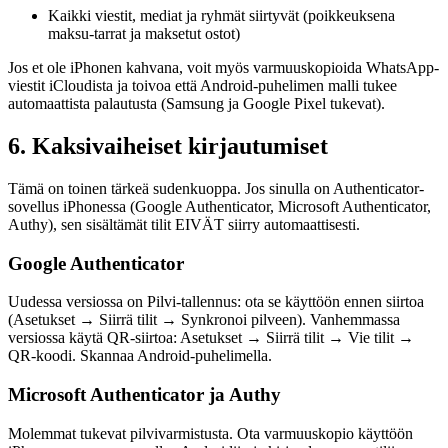
Kaikki viestit, mediat ja ryhmät siirtyvät (poikkeuksena
maksu-tarrat ja maksetut ostot)
Jos et ole iPhonen kahvana, voit myös varmuuskopioida WhatsApp-
viestit iCloudista ja toivoa että Android-puhelimen malli tukee
automaattista palautusta (Samsung ja Google Pixel tukevat).
6. Kaksivaiheiset kirjautumiset
Tämä on toinen tärkeä sudenkuoppa. Jos sinulla on Authenticator-
sovellus iPhonessa (Google Authenticator, Microsoft Authenticator,
Authy), sen sisältämät tilit EIVÄT siirry automaattisesti.
Google Authenticator
Uudessa versiossa on Pilvi-tallennus: ota se käyttöön ennen siirtoa
(Asetukset → Siirrä tilit → Synkronoi pilveen). Vanhemmassa
versiossa käytä QR-siirtoa: Asetukset → Siirrä tilit → Vie tilit →
QR-koodi. Skannaa Android-puhelimella.
Microsoft Authenticator ja Authy
Molemmat tukevat pilvivarmistusta. Ota varmuuskopio käyttöön