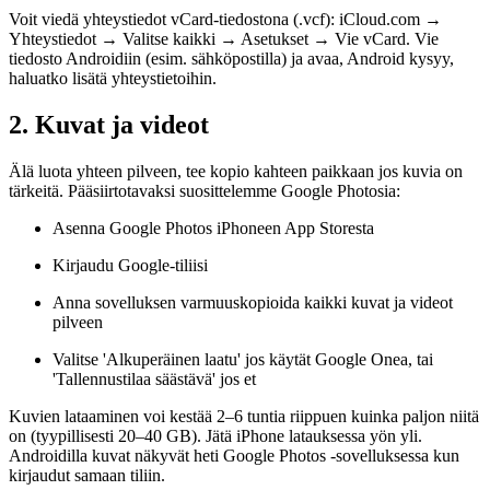
Voit viedä yhteystiedot vCard-tiedostona (.vcf): iCloud.com →
Yhteystiedot → Valitse kaikki → Asetukset → Vie vCard. Vie
tiedosto Androidiin (esim. sähköpostilla) ja avaa, Android kysyy,
haluatko lisätä yhteystietoihin.
2. Kuvat ja videot
Älä luota yhteen pilveen, tee kopio kahteen paikkaan jos kuvia on
tärkeitä. Pääsiirtotavaksi suosittelemme Google Photosia:
Asenna Google Photos iPhoneen App Storesta
Kirjaudu Google-tiliisi
Anna sovelluksen varmuuskopioida kaikki kuvat ja videot
pilveen
Valitse 'Alkuperäinen laatu' jos käytät Google Onea, tai
'Tallennustilaa säästävä' jos et
Kuvien lataaminen voi kestää 2–6 tuntia riippuen kuinka paljon niitä
on (tyypillisesti 20–40 GB). Jätä iPhone latauksessa yön yli.
Androidilla kuvat näkyvät heti Google Photos -sovelluksessa kun
kirjaudut samaan tiliin.