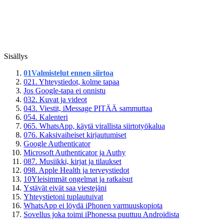
Sisällys
01
Valmistelut ennen siirtoa
02
1. Yhteystiedot, kolme tapaa
Jos Google-tapa ei onnistu
03
2. Kuvat ja videot
04
3. Viestit, iMessage PITÄÄ sammuttaa
05
4. Kalenteri
06
5. WhatsApp, käytä virallista siirtotyökalua
07
6. Kaksivaiheiset kirjautumiset
Google Authenticator
Microsoft Authenticator ja Authy
08
7. Musiikki, kirjat ja tilaukset
09
8. Apple Health ja terveystiedot
10
Yleisimmät ongelmat ja ratkaisut
Ystävät eivät saa viestejäni
Yhteystietoni tuplautuivat
WhatsApp ei löydä iPhonen varmuuskopiota
Sovellus joka toimi iPhonessa puuttuu Androidista