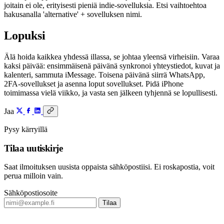
joitain ei ole, erityisesti pieniä indie-sovelluksia. Etsi vaihtoehtoa
hakusanalla 'alternative' + sovelluksen nimi.
Lopuksi
Älä hoida kaikkea yhdessä illassa, se johtaa yleensä virheisiin. Varaa
kaksi päivää: ensimmäisenä päivänä synkronoi yhteystiedot, kuvat ja
kalenteri, sammuta iMessage. Toisena päivänä siirrä WhatsApp,
2FA-sovellukset ja asenna loput sovellukset. Pidä iPhone
toimimassa vielä viikko, ja vasta sen jälkeen tyhjennä se lopullisesti.
Jaa
Pysy kärryillä
Tilaa uutiskirje
Saat ilmoituksen uusista oppaista sähköpostiisi. Ei roskapostia, voit
perua milloin vain.
Sähköpostiosoite
Tilaa