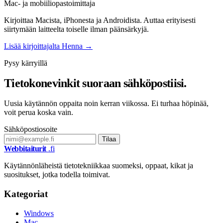
Mac- ja mobiiliopastoimittaja
Kirjoittaa Macista, iPhonesta ja Androidista. Auttaa erityisesti
siirtymään laitteelta toiselle ilman päänsärkyjä.
Lisää kirjoittajalta Henna →
Pysy kärryillä
Tietokonevinkit suoraan sähköpostiisi.
Uusia käytännön oppaita noin kerran viikossa. Ei turhaa höpinää,
voit perua koska vain.
Sähköpostiosoite
Tilaa
Webbitaiturit
.fi
Käytännönläheistä tietotekniikkaa suomeksi, oppaat, kikat ja
suositukset, jotka todella toimivat.
Kategoriat
Windows
Mac