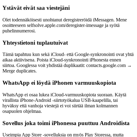
Ystävät eivät saa viestejäni
Olet todennäköisesti unohtanut deregistreröidä iMessagen. Mene
osoitteeseen selfsolve.apple.com/deregister-imessage ja syötä
puhelinnumerosi.
Yhteystietoni tuplautuivat
Tämä tapahtuu kun sekä iCloud- että Google-synkronointi ovat yhtä
aikaa aktiivisena. Poista iCloud-synkronointi iPhonesta ennen
siirtoa. Googlessa voit yhdistää duplikaatit: contacts.google.com →
Merge duplicates.
WhatsApp ei löydä iPhonen varmuuskopiota
WhatsApp ei osaa lukea iCloud-varmuuskopiota suoraan. Käytä
virallista iPhone-Android -siirtotyökalua USB-kaapelilla, tai
hyväksy että vanhoja viestejä ei voi siirtää ilman kolmannen
osapuolen ohjelmaa.
Sovellus joka toimi iPhonessa puuttuu Androidista
Useimpia App Store -sovelluksia on myös Play Storessa, mutta