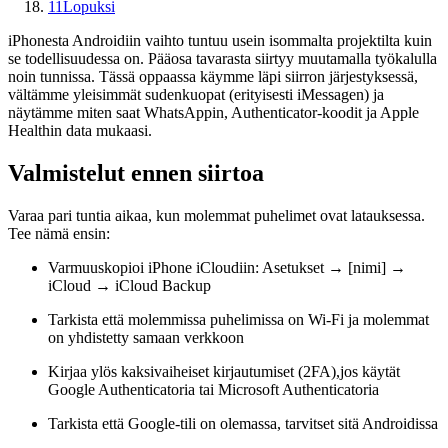
11
Lopuksi
iPhonesta Androidiin vaihto tuntuu usein isommalta projektilta kuin
se todellisuudessa on. Pääosa tavarasta siirtyy muutamalla työkalulla
noin tunnissa. Tässä oppaassa käymme läpi siirron järjestyksessä,
vältämme yleisimmät sudenkuopat (erityisesti iMessagen) ja
näytämme miten saat WhatsAppin, Authenticator-koodit ja Apple
Healthin data mukaasi.
Valmistelut ennen siirtoa
Varaa pari tuntia aikaa, kun molemmat puhelimet ovat latauksessa.
Tee nämä ensin:
Varmuuskopioi iPhone iCloudiin: Asetukset → [nimi] →
iCloud → iCloud Backup
Tarkista että molemmissa puhelimissa on Wi-Fi ja molemmat
on yhdistetty samaan verkkoon
Kirjaa ylös kaksivaiheiset kirjautumiset (2FA),jos käytät
Google Authenticatoria tai Microsoft Authenticatoria
Tarkista että Google-tili on olemassa, tarvitset sitä Androidissa