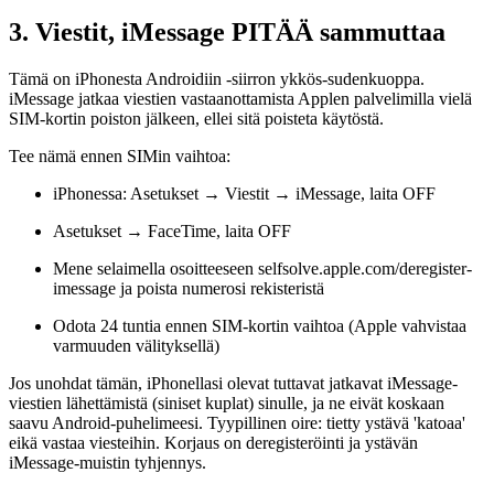
3. Viestit, iMessage PITÄÄ sammuttaa
Tämä on iPhonesta Androidiin -siirron ykkös-sudenkuoppa.
iMessage jatkaa viestien vastaanottamista Applen palvelimilla vielä
SIM-kortin poiston jälkeen, ellei sitä poisteta käytöstä.
Tee nämä ennen SIMin vaihtoa:
iPhonessa: Asetukset → Viestit → iMessage, laita OFF
Asetukset → FaceTime, laita OFF
Mene selaimella osoitteeseen selfsolve.apple.com/deregister-
imessage ja poista numerosi rekisteristä
Odota 24 tuntia ennen SIM-kortin vaihtoa (Apple vahvistaa
varmuuden välityksellä)
Jos unohdat tämän, iPhonellasi olevat tuttavat jatkavat iMessage-
viestien lähettämistä (siniset kuplat) sinulle, ja ne eivät koskaan
saavu Android-puhelimeesi. Tyypillinen oire: tietty ystävä 'katoaa'
eikä vastaa viesteihin. Korjaus on deregisteröinti ja ystävän
iMessage-muistin tyhjennys.