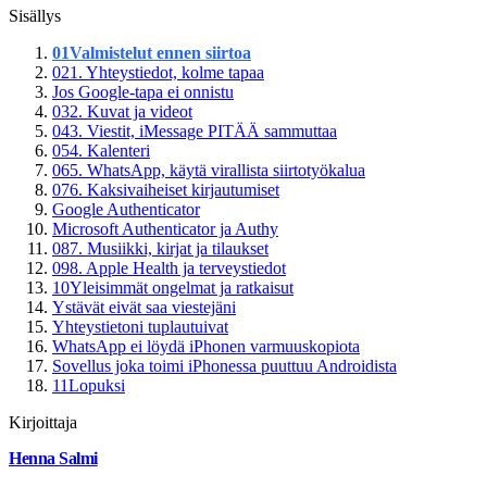
Sisällys
01
Valmistelut ennen siirtoa
02
1. Yhteystiedot, kolme tapaa
Jos Google-tapa ei onnistu
03
2. Kuvat ja videot
04
3. Viestit, iMessage PITÄÄ sammuttaa
05
4. Kalenteri
06
5. WhatsApp, käytä virallista siirtotyökalua
07
6. Kaksivaiheiset kirjautumiset
Google Authenticator
Microsoft Authenticator ja Authy
08
7. Musiikki, kirjat ja tilaukset
09
8. Apple Health ja terveystiedot
10
Yleisimmät ongelmat ja ratkaisut
Ystävät eivät saa viestejäni
Yhteystietoni tuplautuivat
WhatsApp ei löydä iPhonen varmuuskopiota
Sovellus joka toimi iPhonessa puuttuu Androidista
11
Lopuksi
Kirjoittaja
Henna Salmi