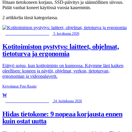
Hitaan tietokoneen korjaus, SSD-päivitys ja säännöllinen siivous.
Pidät vanhat koneet käytössä vuosia kauemmin.
2 artikkelia tässä kategoriassa.
5. kesäkuuta 2026
TIETOKONEEN HUOLTO
Kotitoimiston pystytys: laitteet, ohjelmat,
tietoturva ja ergonomia
Etätyö sujuu, kun kotitoimisto on kunnossa. Käymme läpi kaiken
oleellisen: koneen ja näytöt, ohjelmat, verkon, tietoturvan,
ergonomian ja videopalaverit.
Kirjoittanut Petri Rautio
W
24. huhtikuuta 2026
TIETOKONEEN HUOLTO
Hidas tietokone: 9 nopeaa korjausta ennen
kuin ostat uutta