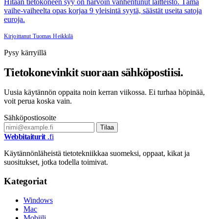
Hitaan tietokoneen syy on harvoin vanhentunut laitteisto. Tämä
vaihe-vaiheelta opas korjaa 9 yleisintä syytä, säästät useita satoja
euroja.
Kirjoittanut Tuomas Heikkilä
Pysy kärryillä
Tietokonevinkit suoraan sähköpostiisi.
Uusia käytännön oppaita noin kerran viikossa. Ei turhaa höpinää,
voit perua koska vain.
Sähköpostiosoite
Tilaa
Webbitaiturit
.fi
Käytännönläheistä tietotekniikkaa suomeksi, oppaat, kikat ja
suositukset, jotka todella toimivat.
Kategoriat
Windows
Mac
Mobiili