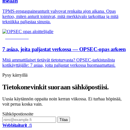
itseään
TPMS-rengaspaineanturit valvovat renkaita ajon aikana. Opas
kertoo, miten anturit toimivat, mitä merkkivalo tarkoittaa ja mitä
tekniikka paljastaa sinusta.
TIETOTURVA
7 asiaa, joita paljastat verkossa — OPSEC-opas arkeen
Mitä ammattilaiset tietävät tietoturvasta? OPSEC-tarkistuslista
kotikäyttäjälle: 7 asiaa, joita paljastat verkossa huomaamattasi.
Pysy kärryillä
Tietokonevinkit suoraan sähköpostiisi.
Uusia käytännön oppaita noin kerran viikossa. Ei turhaa höpinää,
voit perua koska vain.
Sähköpostiosoite
Tilaa
Webbitaiturit
.fi