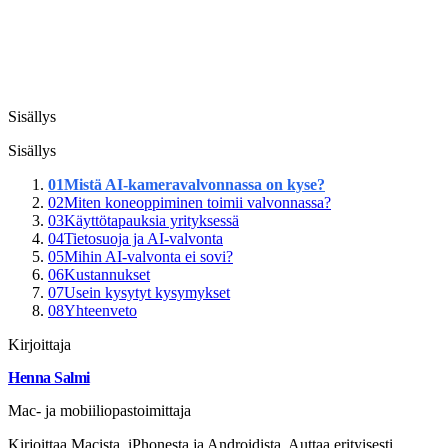
Sisällys
Sisällys
01
Mistä AI-kameravalvonnassa on kyse?
02
Miten koneoppiminen toimii valvonnassa?
03
Käyttötapauksia yrityksessä
04
Tietosuoja ja AI-valvonta
05
Mihin AI-valvonta ei sovi?
06
Kustannukset
07
Usein kysytyt kysymykset
08
Yhteenveto
Kirjoittaja
Henna Salmi
Mac- ja mobiiliopastoimittaja
Kirjoittaa Macista, iPhonesta ja Androidista. Auttaa erityisesti