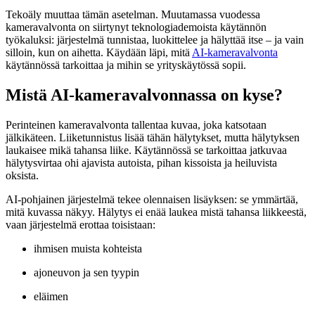
Tekoäly muuttaa tämän asetelman. Muutamassa vuodessa
kameravalvonta on siirtynyt teknologiademoista käytännön
työkaluksi: järjestelmä tunnistaa, luokittelee ja hälyttää itse – ja vain
silloin, kun on aihetta. Käydään läpi, mitä
AI-kameravalvonta
käytännössä tarkoittaa ja mihin se yrityskäytössä sopii.
Mistä AI-kameravalvonnassa on kyse?
Perinteinen kameravalvonta tallentaa kuvaa, joka katsotaan
jälkikäteen. Liiketunnistus lisää tähän hälytykset, mutta hälytyksen
laukaisee mikä tahansa liike. Käytännössä se tarkoittaa jatkuvaa
hälytysvirtaa ohi ajavista autoista, pihan kissoista ja heiluvista
oksista.
AI-pohjainen järjestelmä tekee olennaisen lisäyksen: se ymmärtää,
mitä kuvassa näkyy. Hälytys ei enää laukea mistä tahansa liikkeestä,
vaan järjestelmä erottaa toisistaan:
ihmisen muista kohteista
ajoneuvon ja sen tyypin
eläimen