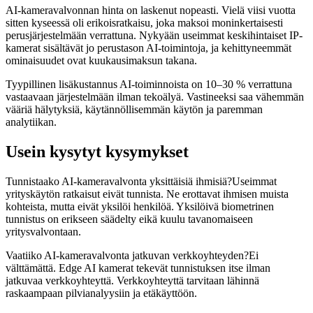
AI-kameravalvonnan hinta on laskenut nopeasti. Vielä viisi vuotta
sitten kyseessä oli erikoisratkaisu, joka maksoi moninkertaisesti
perusjärjestelmään verrattuna. Nykyään useimmat keskihintaiset IP-
kamerat sisältävät jo perustason AI-toimintoja, ja kehittyneemmät
ominaisuudet ovat kuukausimaksun takana.
Tyypillinen lisäkustannus AI-toiminnoista on 10–30 % verrattuna
vastaavaan järjestelmään ilman tekoälyä. Vastineeksi saa vähemmän
vääriä hälytyksiä, käytännöllisemmän käytön ja paremman
analytiikan.
Usein kysytyt kysymykset
Tunnistaako AI-kameravalvonta yksittäisiä ihmisiä?Useimmat
yrityskäytön ratkaisut eivät tunnista. Ne erottavat ihmisen muista
kohteista, mutta eivät yksilöi henkilöä. Yksilöivä biometrinen
tunnistus on erikseen säädelty eikä kuulu tavanomaiseen
yritysvalvontaan.
Vaatiiko AI-kameravalvonta jatkuvan verkkoyhteyden?Ei
välttämättä. Edge AI kamerat tekevät tunnistuksen itse ilman
jatkuvaa verkkoyhteyttä. Verkkoyhteyttä tarvitaan lähinnä
raskaampaan pilvianalyysiin ja etäkäyttöön.