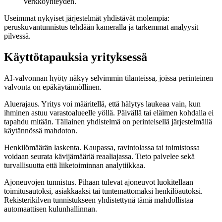
verkkoyhteyden.
Useimmat nykyiset järjestelmät yhdistävät molempia:
peruskuvantunnistus tehdään kameralla ja tarkemmat analyysit
pilvessä.
Käyttötapauksia yrityksessä
AI-valvonnan hyöty näkyy selvimmin tilanteissa, joissa perinteinen
valvonta on epäkäytännöllinen.
Aluerajaus. Yritys voi määritellä, että hälytys laukeaa vain, kun
ihminen astuu varastoalueelle yöllä. Päivällä tai eläimen kohdalla ei
tapahdu mitään. Tällainen yhdistelmä on perinteisellä järjestelmällä
käytännössä mahdoton.
Henkilömäärän laskenta. Kaupassa, ravintolassa tai toimistossa
voidaan seurata kävijämääriä reaaliajassa. Tieto palvelee sekä
turvallisuutta että liiketoiminnan analytiikkaa.
Ajoneuvojen tunnistus. Pihaan tulevat ajoneuvot luokitellaan
toimitusautoksi, asiakkaaksi tai tuntemattomaksi henkilöautoksi.
Rekisterikilven tunnistukseen yhdistettynä tämä mahdollistaa
automaattisen kulunhallinnan.