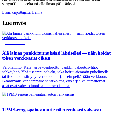
siirtymään laitteelta toiselle ilman päänsärkyjä.
Lisää kirjoittajalta Henna →
Lue myös
TIETOTURVA
Älä lainaa pankkitunnuksiasi läheisellesi — näin hoidat
toisen verkkoasiat oikein
Verohallinto, Kela, terveydenhuolto, pankki, vakuutusyhtiö,
sähköyhtiö. Yhä useampi palvelu, joka hoitui aiemmin puhelimella
tai tiskillä, on siirtynyt verkkoon — ja usein pelkästään verkkoon.
Ikääntyvälle vanhemmalle se tarkoittaa, että arjen välttämättömät
asiat ovat vahvan tunnistautumisen takana.
TIETOTURVA
TPMS-rengaspaineanturit: näin renkaasi valvovat