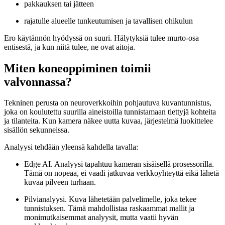
pakkauksen tai jätteen
rajatulle alueelle tunkeutumisen ja tavallisen ohikulun
Ero käytännön hyödyssä on suuri. Hälytyksiä tulee murto-osa
entisestä, ja kun niitä tulee, ne ovat aitoja.
Miten koneoppiminen toimii
valvonnassa?
Tekninen perusta on neuroverkkoihin pohjautuva kuvantunnistus,
joka on koulutettu suurilla aineistoilla tunnistamaan tiettyjä kohteita
ja tilanteita. Kun kamera näkee uutta kuvaa, järjestelmä luokittelee
sisällön sekunneissa.
Analyysi tehdään yleensä kahdella tavalla:
Edge AI. Analyysi tapahtuu kameran sisäisellä prosessorilla.
Tämä on nopeaa, ei vaadi jatkuvaa verkkoyhteyttä eikä lähetä
kuvaa pilveen turhaan.
Pilvianalyysi. Kuva lähetetään palvelimelle, joka tekee
tunnistuksen. Tämä mahdollistaa raskaammat mallit ja
monimutkaisemmat analyysit, mutta vaatii hyvän