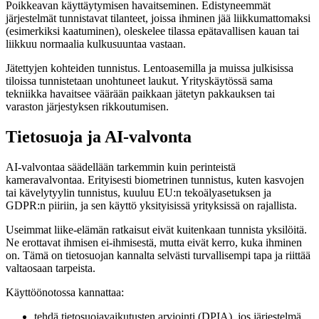
Poikkeavan käyttäytymisen havaitseminen. Edistyneemmät
järjestelmät tunnistavat tilanteet, joissa ihminen jää liikkumattomaksi
(esimerkiksi kaatuminen), oleskelee tilassa epätavallisen kauan tai
liikkuu normaalia kulkusuuntaa vastaan.
Jätettyjen kohteiden tunnistus. Lentoasemilla ja muissa julkisissa
tiloissa tunnistetaan unohtuneet laukut. Yrityskäytössä sama
tekniikka havaitsee väärään paikkaan jätetyn pakkauksen tai
varaston järjestyksen rikkoutumisen.
Tietosuoja ja AI-valvonta
AI-valvontaa säädellään tarkemmin kuin perinteistä
kameravalvontaa. Erityisesti biometrinen tunnistus, kuten kasvojen
tai kävelytyylin tunnistus, kuuluu EU:n tekoälyasetuksen ja
GDPR:n piiriin, ja sen käyttö yksityisissä yrityksissä on rajallista.
Useimmat liike-elämän ratkaisut eivät kuitenkaan tunnista yksilöitä.
Ne erottavat ihmisen ei-ihmisestä, mutta eivät kerro, kuka ihminen
on. Tämä on tietosuojan kannalta selvästi turvallisempi tapa ja riittää
valtaosaan tarpeista.
Käyttöönotossa kannattaa:
tehdä tietosuojavaikutusten arviointi (DPIA), jos järjestelmä