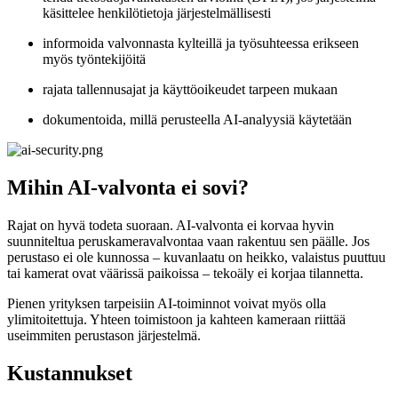
käsittelee henkilötietoja järjestelmällisesti
informoida valvonnasta kylteillä ja työsuhteessa erikseen
myös työntekijöitä
rajata tallennusajat ja käyttöoikeudet tarpeen mukaan
dokumentoida, millä perusteella AI-analyysiä käytetään
Mihin AI-valvonta ei sovi?
Rajat on hyvä todeta suoraan. AI-valvonta ei korvaa hyvin
suunniteltua peruskameravalvontaa vaan rakentuu sen päälle. Jos
perustaso ei ole kunnossa – kuvanlaatu on heikko, valaistus puuttuu
tai kamerat ovat väärissä paikoissa – tekoäly ei korjaa tilannetta.
Pienen yrityksen tarpeisiin AI-toiminnot voivat myös olla
ylimitoitettuja. Yhteen toimistoon ja kahteen kameraan riittää
useimmiten perustason järjestelmä.
Kustannukset