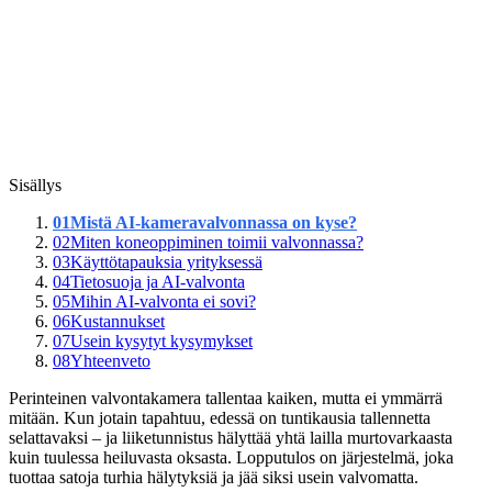
Sisällys
01
Mistä AI-kameravalvonnassa on kyse?
02
Miten koneoppiminen toimii valvonnassa?
03
Käyttötapauksia yrityksessä
04
Tietosuoja ja AI-valvonta
05
Mihin AI-valvonta ei sovi?
06
Kustannukset
07
Usein kysytyt kysymykset
08
Yhteenveto
Perinteinen valvontakamera tallentaa kaiken, mutta ei ymmärrä
mitään. Kun jotain tapahtuu, edessä on tuntikausia tallennetta
selattavaksi – ja liiketunnistus hälyttää yhtä lailla murtovarkaasta
kuin tuulessa heiluvasta oksasta. Lopputulos on järjestelmä, joka
tuottaa satoja turhia hälytyksiä ja jää siksi usein valvomatta.