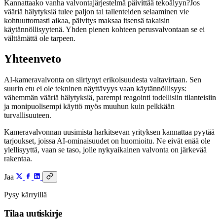
Kannattaako vanha valvontajärjestelmä päivittää tekoälyyn?Jos
vääriä hälytyksiä tulee paljon tai tallenteiden selaaminen vie
kohtuuttomasti aikaa, päivitys maksaa itsensä takaisin
käytännöllisyytenä. Yhden pienen kohteen perusvalvontaan se ei
välttämättä ole tarpeen.
Yhteenveto
AI-kameravalvonta on siirtynyt erikoisuudesta valtavirtaan. Sen
suurin etu ei ole tekninen näyttävyys vaan käytännöllisyys:
vähemmän vääriä hälytyksiä, parempi reagointi todellisiin tilanteisiin
ja monipuolisempi käyttö myös muuhun kuin pelkkään
turvallisuuteen.
Kameravalvonnan uusimista harkitsevan yrityksen kannattaa pyytää
tarjoukset, joissa AI-ominaisuudet on huomioitu. Ne eivät enää ole
ylellisyyttä, vaan se taso, jolle nykyaikainen valvonta on järkevää
rakentaa.
Jaa
Pysy kärryillä
Tilaa uutiskirje